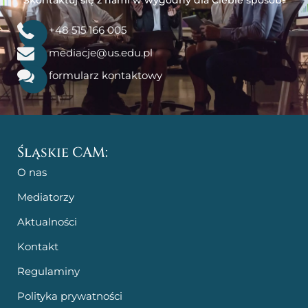
Skontaktuj się z nami w wygodny dla Ciebie sposób!
+48 515 166 005
mediacje@us.edu.pl
formularz kontaktowy
Śląskie CAM:
O nas
Mediatorzy
Aktualności
Kontakt
Regulaminy
Polityka prywatności