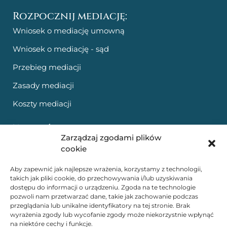
Rozpocznij mediację:
Wniosek o mediację umowną
Wniosek o mediację - sąd
Przebieg mediacji
Zasady mediacji
Koszty mediacji
Zostań mediatorem:
Zarządzaj zgodami plików
Szkolenia stacjonarne
cookie
Szkolenia online i e-booki
Aby zapewnić jak najlepsze wrażenia, korzystamy z technologii,
takich jak pliki cookie, do przechowywania i/lub uzyskiwania
Poznaj naszych trenerów
dostępu do informacji o urządzeniu. Zgoda na te technologie
pozwoli nam przetwarzać dane, takie jak zachowanie podczas
Kontakt:
przeglądania lub unikalne identyfikatory na tej stronie. Brak
wyrażenia zgody lub wycofanie zgody może niekorzystnie wpłynąć
na niektóre cechy i funkcje.
+48 515 166 005