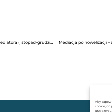
Mediacje – przygotowanie do zawodu mediatora (listopad-grudzień 2025)
Aby zapewni
cookie, do
urządzeniu