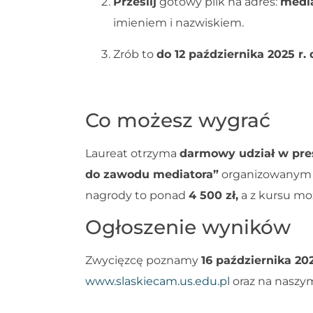
Prześlij
gotowy plik na adres:
medi
imieniem i nazwiskiem.
Zrób to
do 12 października 2025 r.
Co możesz wygrać
Laureat otrzyma
darmowy udział w pre
do zawodu mediatora”
organizowanym pr
nagrody to ponad
4 500 zł,
a z kursu mo
Ogłoszenie wyników
Zwycięzcę poznamy
16 października 202
www.slaskiecam.us.edu.pl
oraz na naszym