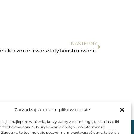
NASTĘPNY
Mediacja po nowelizacji – analiza zmian i warsztaty konstruowania ugód
Zarządzaj zgodami plików cookie
ć jak najlepsze wrażenia, korzystamy z technologii, takich jak pliki
 przechowywania i/lub uzyskiwania dostępu do informacji o
. Zgoda na te technologie pozwoli nam przetwarzać dane, takie jak